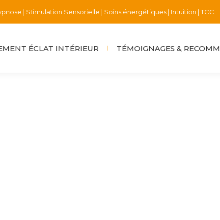
pnose | Stimulation Sensorielle | Soins énergétiques | Intuition | TCC.
MENT ÉCLAT INTÉRIEUR
TÉMOIGNAGES & RECOM
 2024
ie à mon nouveau tambour Neuf mois d’attente⏳ De chemi
ir pleinement ma facette de déesse Comme beaucoup 🙇‍♀️