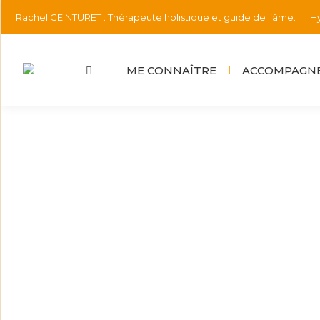
Rachel CEINTURET : Thérapeute holistique et guide de l’âme.
Hy
ME CONNAÎTRE
ACCOMPAGNE
💓Neuf mois
Informations
Par
rachel.ceinturet@gmail.com
23 août
C’est le temps qu’il m’a fallu pour donner v
profonde de retrouver mon chemin 🌟Et accueill
énergie…