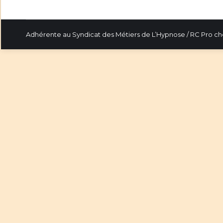
Adhérente au Syndicat des Métiers de L’Hypnose / RC Pro c