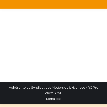
Je suis mon coeur
Informations
Par
rachel.ceinturet@gmail.com
7 septembre 2024
Avec cette même légèreté
Adhérente au Syndicat des Métiers de L’Hypnose / RC Pro
chez BPVF
Menu bas