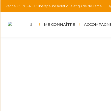
Rachel CEINTURET : Thérapeute holistique et guide de l’âme.
Hy
ME CONNAÎTRE
ACCOMPAGNE
🌟Retrouvez votre flux vital
Informations
Par
rachel.ceinturet@gmail.com
28 oct
Nous sommes énergies et elles circulent en nous
plus librement, cela se reflète dans le quotidien
comme si une partie de vous-même était prison