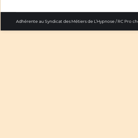
Adhérente au Syndicat des Métiers de L’Hypnose / RC Pro c