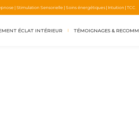
pnose | Stimulation Sensorielle | Soins énergétiques | Intuition | TCC.
MENT ÉCLAT INTÉRIEUR
TÉMOIGNAGES & RECOM
obre 2024
 Une circulation harmonieuse de l’énergie nous apporte vit
 : Un sentiment de lourdeur, d’épuisement, une incapacité à
nière…